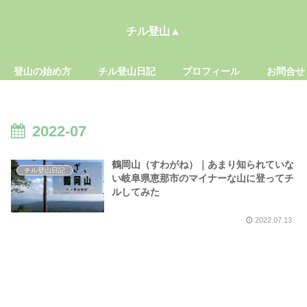
チル登山▲
登山の始め方
チル登山日記
プロフィール
お問合せ
2022-07
鶴岡山（すわがね）｜あまり知られていな
チル登山日記
い岐阜県恵那市のマイナーな山に登ってチ
ルしてみた
2022.07.13