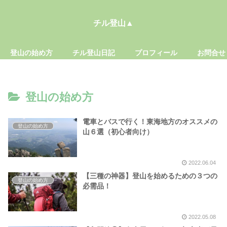
チル登山▲
登山の始め方
チル登山日記
プロフィール
お問合せ
登山の始め方
電車とバスで行く！東海地方のオススメの
登山の始め方
山６選（初心者向け）
2022.06.04
【三種の神器】登山を始めるための３つの
登山の始め方
必需品！
2022.05.08