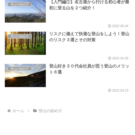
【入門編①】名古屋から行ける初心者が最
登山の始め方
初に登る山を２つ紹介！
2022.05.04
リスクに備えて快適な登山をしよう！登山
登山の始め方
のリスク３選とその対策
2022.04.26
登山好き３０代会社員が思う登山のメリッ
登山の始め方
ト６選
2022.04.23
ホーム
登山の始め方