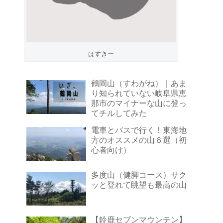
はすきー
鶴岡山（すわがね）｜あま
り知られていない岐阜県恵
那市のマイナーな山に登っ
てチルしてみた
電車とバスで行く！東海地
方のオススメの山６選（初
心者向け）
多度山（健脚コース）サク
ッと登れて眺望も最高の山
【鈴鹿セブンマウンテン】