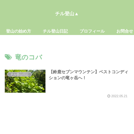
チル登山▲
登山の始め方
チル登山日記
プロフィール
お問合せ
竜のコバ
【鈴鹿セブンマウンテン】ベストコンディ
チル登山日記
ションの竜ヶ岳へ！
2022.05.21