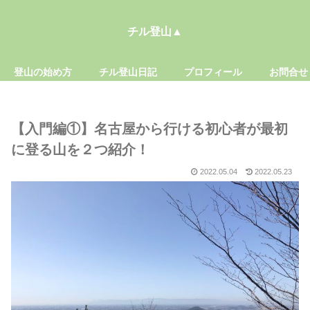
チル登山▲
登山の始め方
チル登山日記
プロフィール
お問合せ
【入門編①】名古屋から行ける初心者が最初
に登る山を２つ紹介！
2022.05.04
2022.05.23