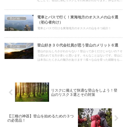
むことで、登山に潜むリスクとその対策がわかります。みなさんの
より良い登山ライフの手助けになればと思います！
電車とバスで行く！東海地方のオススメの山６選
登山の始め方
（初心者向け）
電車とバスで行ける東海地方のオススメの山を６つ紹介！
登山好き３０代会社員が思う登山のメリット６選
登山の始め方
登山のおもしろさがわからない！登山って歩くだけじゃないの？そ
う思われてる方が多いと思います。そんなことはないです。登山に
は本当にたくさんの魅力があります！様々な山を登った経験をもと
に、魅力を６つ紹介します！あなたも始めてみませんか？
リスクに備えて快適な登山をしよう！登
山のリスク３選とその対策
【三種の神器】登山を始めるための３つ
の必需品！