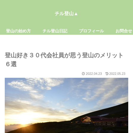
チル登山▲
登山の始め方
チル登山日記
プロフィール
お問合せ
登山好き３０代会社員が思う登山のメリット
６選
2022.04.23
2022.05.23