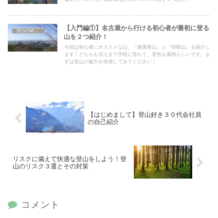
【入門編①】名古屋から行ける初心者が最初に登る
登山の始め方
山を２つ紹介！
今回は初心者にオススメな山、『継鹿尾山』と『弥勒山』を紹介し
ます！どちらも頂上まで手軽に登れて、景色も素晴らしいです。ま
ずは登山の魅力を体感してみてください！
【はじめまして】登山好き３０代会社員
の自己紹介
リスクに備えて快適な登山をしよう！登
山のリスク３選とその対策
コメント