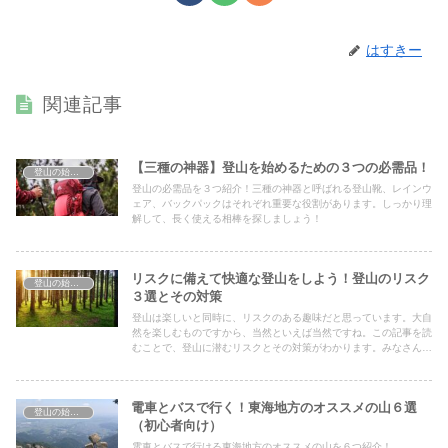
はすきー
関連記事
【三種の神器】登山を始めるための３つの必需品！
登山の始め方
登山の必需品を３つ紹介！三種の神器と呼ばれる登山靴、レインウ
ェア、バックパックはそれぞれ重要な役割があります。しっかり理
解して、長く使える相棒を探しましょう！
リスクに備えて快適な登山をしよう！登山のリスク
登山の始め方
３選とその対策
登山は楽しいと同時に、リスクのある趣味だと思っています。大自
然を楽しむものですから、当然といえば当然ですね。この記事を読
むことで、登山に潜むリスクとその対策がわかります。みなさんの
より良い登山ライフの手助けになればと思います！
電車とバスで行く！東海地方のオススメの山６選
登山の始め方
（初心者向け）
電車とバスで行ける東海地方のオススメの山を６つ紹介！