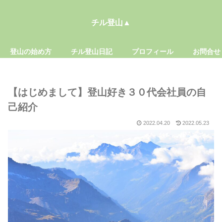
チル登山▲
登山の始め方
チル登山日記
プロフィール
お問合せ
【はじめまして】登山好き３０代会社員の自
己紹介
2022.04.20
2022.05.23