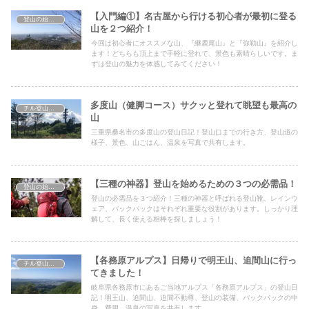
【入門編①】名古屋から行ける初心者が最初に登る
登山の始め方
山を２つ紹介！
今回は初心者にオススメな山、『継鹿尾山』と『弥勒山』を紹介し
ます！どちらも頂上まで手軽に登れて、景色も素晴らしいです。ま
ずは登山の魅力を体感してみてください！
多度山（健脚コース）サクッと登れて眺望も最高の
チル登山日記
山
三重県桑名市の多度山の登山日記！登山口までの行き方、登山道の
様子、景色、山ごはん、温泉を写真で共有します。
【三種の神器】登山を始めるための３つの必需品！
登山の始め方
登山の必需品を３つ紹介！三種の神器と呼ばれる登山靴、レインウ
ェア、バックパックはそれぞれ重要な役割があります。しっかり理
解して、長く使える相棒を探しましょう！
【各務原アルプス】日帰りで明王山、迫間山に行っ
チル登山日記
てきました！
岐阜県各務原市にあるご当地アルプス「各務原アルプス」の登山日
記！明王山、迫間山、迫間不動尊、登山の装備、バックパックの中
身、費用、温泉の写真を共有します。